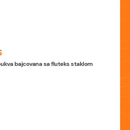
S
bukva bajcovana sa fluteks staklom