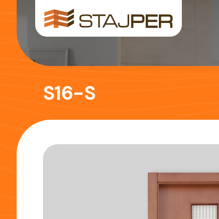
S16-S