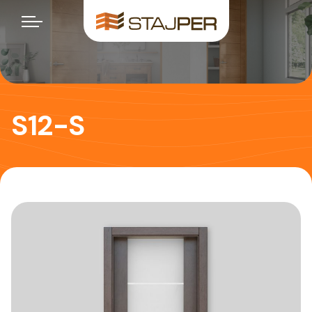
S12-S